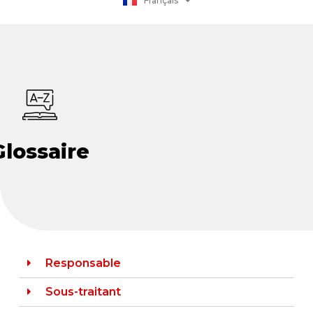
Français
日本語
Glossaire
Responsable
Sous-traitant