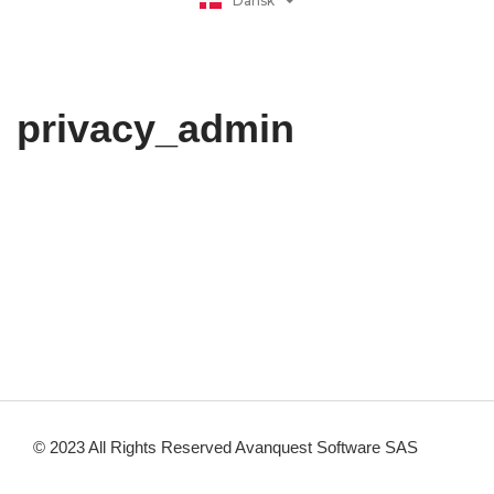
Dansk
日本語
privacy_admin