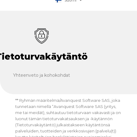
Suomi
日本語
Tietoturvakäytäntö
Yhteenveto ja kohokohdat
** Ryhmän määritelmä/Avanquest Software SAS, joka
tunnetaan nimellä “Avanquest Software SAS (yritys,
me tai meidät), suhtautuu tietoturvaan vakavasti ja on
luonut tämän tietoturvakatsauksen ja -käytännön
(Tietoturvakäytäntö) julkaistakseen käytäntönsä
palveluiden, tuotteiden ja verkkosivujen (palvelu(t))