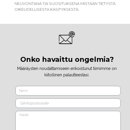
NEUVONTANA TAI SUOSITUKSENA MISTÄÄN TIETYSTÄ
OIKEUDELLISESTA KÄSITYKSESTÄ.
Onko havaittu ongelmia?
Määräysten noudattamiseen erikoistunut tiimimme on
kiitollinen palautteestasi.