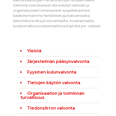
kautta käsiteltyjen henkilötietojen suojaamiseksi.
Olemme toteuttaneet alla esitetyt tekniset ja
organisatoriset toimenpiteet suojellaksemme
käsittelemiämme henkilötietoja katoamiselta,
laittomilta teoilta ja tuhoamiselta, muuttamiselta,
luvattomalta luovuttamiselta tai käytöltä jne. vastaan.
Yleistä
Järjestelmän pääsynvalvonta
Fyysinen kulunvalvonta
Tietojen käytön valvonta
Organisaation ja toiminnan
turvallisuus
Tiedonsiirron valvonta