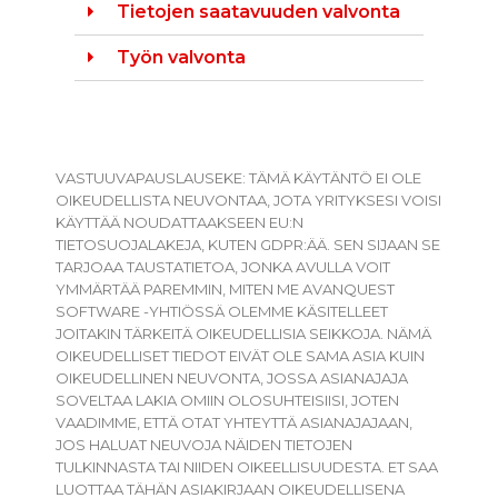
Tietojen saatavuuden valvonta
Työn valvonta
VASTUUVAPAUSLAUSEKE: TÄMÄ KÄYTÄNTÖ EI OLE
OIKEUDELLISTA NEUVONTAA, JOTA YRITYKSESI VOISI
KÄYTTÄÄ NOUDATTAAKSEEN EU:N
TIETOSUOJALAKEJA, KUTEN GDPR:ÄÄ. SEN SIJAAN SE
TARJOAA TAUSTATIETOA, JONKA AVULLA VOIT
YMMÄRTÄÄ PAREMMIN, MITEN ME AVANQUEST
SOFTWARE -YHTIÖSSÄ OLEMME KÄSITELLEET
JOITAKIN TÄRKEITÄ OIKEUDELLISIA SEIKKOJA. NÄMÄ
OIKEUDELLISET TIEDOT EIVÄT OLE SAMA ASIA KUIN
OIKEUDELLINEN NEUVONTA, JOSSA ASIANAJAJA
SOVELTAA LAKIA OMIIN OLOSUHTEISIISI, JOTEN
VAADIMME, ETTÄ OTAT YHTEYTTÄ ASIANAJAJAAN,
JOS HALUAT NEUVOJA NÄIDEN TIETOJEN
TULKINNASTA TAI NIIDEN OIKEELLISUUDESTA. ET SAA
LUOTTAA TÄHÄN ASIAKIRJAAN OIKEUDELLISENA