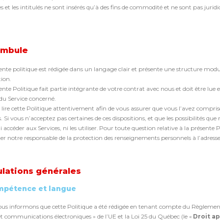
res et les intitulés ne sont insérés qu’à des fins de commodité et ne sont pas jur
ambule
ente politique est rédigée dans un langage clair et présente une structure modula
ion.
ente Politique fait partie intégrante de votre contrat avec nous et doit être lue e
 du Service concerné.
z lire cette Politique attentivement afin de vous assurer que vous l’avez comprise
s. Si vous n’acceptez pas certaines de ces dispositions, et que les possibilités 
 accéder aux Services, ni les utiliser. Pour toute question relative à la présente P
er notre responsable de la protection des renseignements personnels à l’adresse
ulations générales
mpétence et langue
us informons que cette Politique a été rédigée en tenant compte du Règlement g
et communications électroniques » de l’UE et la Loi 25 du Québec (le «
Droit ap