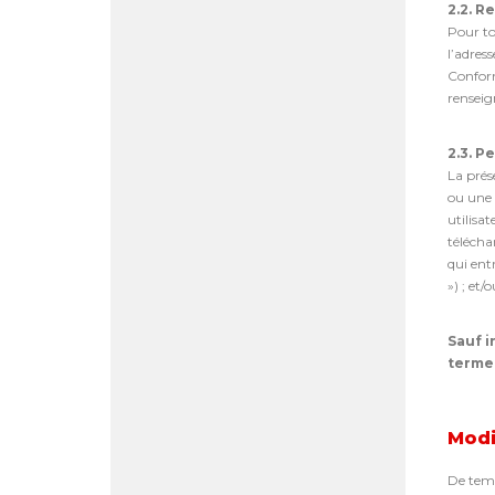
2.2. R
Pour to
l’adress
Conform
renseig
2.3. 
La prés
ou une 
utilisa
télécha
qui ent
») ; et
Sauf i
terme 
Modi
De temp