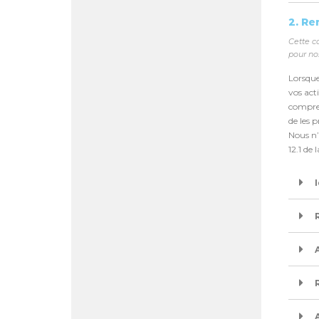
2. R
Cette c
pour nos
Lorsque
vos acti
compren
de les 
Nous n’u
12.1 de