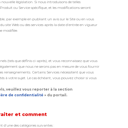
ouvelle législation. Si nous introduisons de telles
 Produit ou Service spécifique, et les modifications seront
ible, par exemple en publiant un avis sur le Site ou en vous
du site Web ou des services après la date d’entrée en vigueur
ue modifiée.
els (tels que définis ci-après), et vous reconnaissez que vous
également que nous ne serons pas en mesure de vous fournir
es renseignements. Certains Services nécessitent que vous
 à votre sujet. Le cas échéant, vous pouvez choisir si vous
s, veuillez vous reporter à la section
ière de confidentialité
» du portail.
raiter et comment
nt d’une des catégories suivantes :