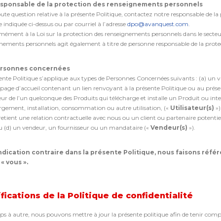
esponsable de la protection des renseignements personnels
ute question relative à la présente Politique, contactez notre responsable de l
e indiquée ci-dessus ou par courriel à l’adresse
dpo@avanquest.com
.
ément à la Loi sur la protection des renseignements personnels dans le secteur
nements personnels agit également à titre de personne responsable de la prot
Personnes concernées
ente Politique s’applique aux types de Personnes Concernées suivants : (a) un v
page d’accueil contenant un lien renvoyant à la présente Politique ou au présen
teur de l’un quelconque des Produits qui télécharge et installe un Produit ou inte
rgement, installation, consommation ou autre utilisation, («
Utilisateur(s)
»)
retient une relation contractuelle avec nous ou un client ou partenaire potentie
/ou (d) un vendeur, un fournisseur ou un mandataire («
Vendeur(s)
»).
ndication contraire dans la présente Politique, nous faisons réf
« vous ».
fications de la Politique de confidentialité
s à autre, nous pouvons mettre à jour la présente politique afin de tenir compt