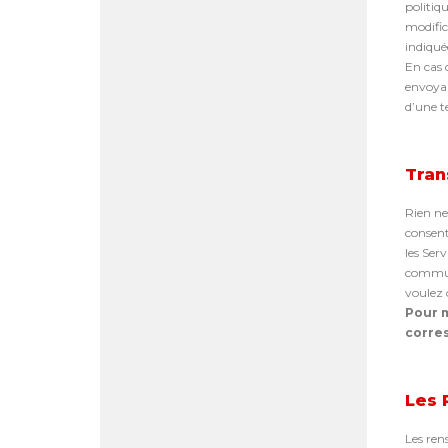
politiq
modific
indiquée
En cas 
envoyan
d’une t
Tran
Rien ne
consent
les Ser
communi
voulez o
Pour m
corres
Les 
Les ren