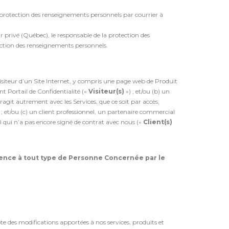
a protection des renseignements personnels par courrier à
 privé (Québec), le responsable de la protection des
ection des renseignements personnels.
isiteur d’un Site Internet, y compris une page web de Produit
t Portail de Confidentialité («
Visiteur(s)
») ; et/ou (b) un
ragit autrement avec les Services, que ce soit par accès,
 ; et/ou (c) un client professionnel, un partenaire commercial
l qui n’a pas encore signé de contrat avec nous («
Client(s)
érence à tout type de Personne Concernée par le
e des modifications apportées à nos services, produits et