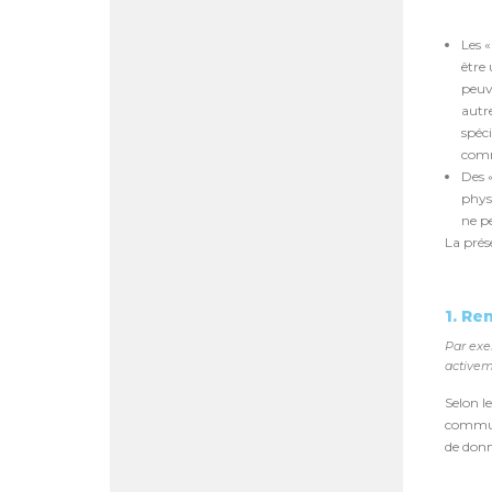
Les 
être
peuv
autr
spéc
comm
Des 
phys
ne p
La prés
1. R
Par exe
activem
Selon l
communi
de donn