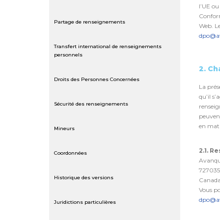
l’UE ou
Conform
Partage de renseignements
Web. Le
dpo@a
Transfert international de renseignements
personnels
2. Ch
Droits des Personnes Concernées
La prés
qu’il s
Sécurité des renseignements
renseig
peuvent
en mati
Mineurs
2.1. 
Coordonnées
Avanque
7270356
Historique des versions
Canada,
Vous po
dpo@a
Juridictions particulières