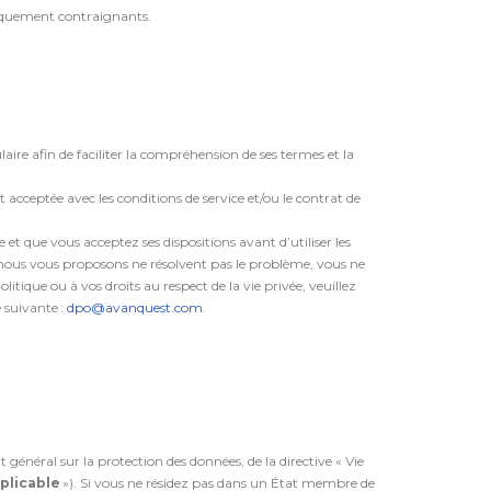
idiquement contraignants.
ire afin de faciliter la compréhension de ses termes et la
t acceptée avec les conditions de service et/ou le contrat de
 et que vous acceptez ses dispositions avant d’utiliser les
que nous vous proposons ne résolvent pas le problème, vous ne
olitique ou à vos droits au respect de la vie privée, veuillez
 suivante :
dpo@avanquest.com
.
énéral sur la protection des données, de la directive « Vie
plicable
»). Si vous ne résidez pas dans un État membre de