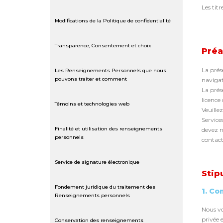
Les tit
Modifications de la Politique de confidentialité
Transparence, Consentement et choix
Pré
La prés
Les Renseignements Personnels que nous
pouvons traiter et comment
navigat
La prés
licence
Témoins et technologies web
Veuille
Service
Finalité et utilisation des renseignements
devez ni
personnels
contact
Service de signature électronique
Stip
Fondement juridique du traitement des
1. Co
Renseignements personnels
Nous vo
privée 
Conservation des renseignements