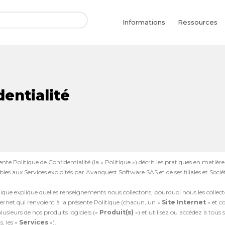
Informations
Ressources
dentialité
ente Politique de Confidentialité (la « Politique ») décrit les pratiques en matiè
les aux Services exploités par Avanquest Software SAS et de ses filiales et Sociét
tique explique quelles renseignements nous collectons, pourquoi nous les collec
nternet qui renvoient à la présente Politique (chacun, un «
Site Internet
» et c
lusieurs de nos produits logiciels («
Produit(s)
») et utilisez ou accédez à tous 
, les «
Services
»).