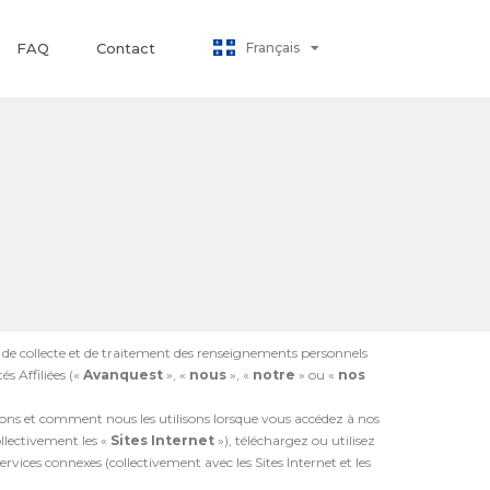
Polski
Français
FAQ
Contact
日本語
re de collecte et de traitement des renseignements personnels
és Affiliées («
Avanquest
», «
nous
», «
notre
» ou «
nos
tons et comment nous les utilisons lorsque vous accédez à nos
ollectivement les «
Sites Internet
»), téléchargez ou utilisez
services connexes (collectivement avec les Sites Internet et les