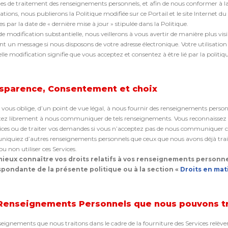
ues de traitement des renseignements personnels, et afin de nous conformer à la n
ations, nous publierons la Politique modifiée sur ce Portail et le site Internet du
s par la date de « dernière mise à jour » stipulée dans la Politique.
de modification substantielle, nous veillerons à vous avertir de manière plus vis
t un message si nous disposons de votre adresse électronique. Votre utilisation 
elle modification signifie que vous acceptez et consentez à être lié par la politiq
sparence, Consentement et choix
 vous oblige, d’un point de vue légal, à nous fournir des renseignements personn
ez librement à nous communiquer de tels renseignements. Vous reconnaissez 
vices ou de traiter vos demandes si vous n’acceptez pas de nous communiquer c
quiez d’autres renseignements personnels que ceux que nous avons déjà traités
u non utiliser ces Services.
ieux connaître vos droits relatifs à vos renseignements personnel
pondante de la présente politique ou à la section «
Droits en mat
Renseignements Personnels que nous pouvons t
seignements que nous traitons dans le cadre de la fourniture des Services relève